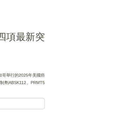
展示四項最新突
加哥舉行的2025年美國癌
ABSK112、PRMT5