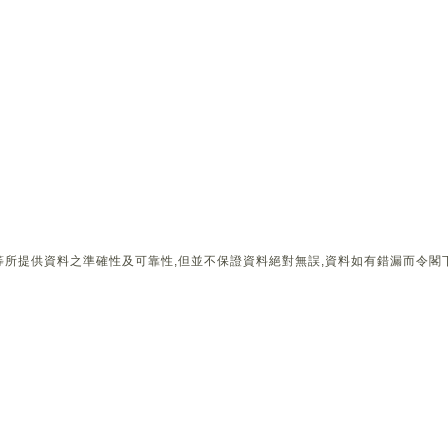
所提供資料之準確性及可靠性,但並不保證資料絕對無誤,資料如有錯漏而令閣