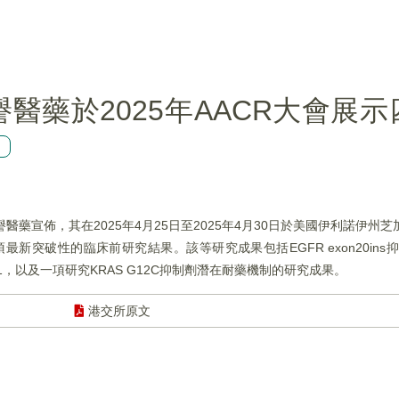
)：和譽醫藥於2025年AACR大會
創
和譽醫藥宣佈，其在2025年4月25日至2025年4月30日於美國伊利諾伊州芝
新突破性的臨床前研究結果。該等研究成果包括EGFR exon20ins抑制劑
RAS-1，以及一項研究KRAS G12C抑制劑潛在耐藥機制的研究成果。
港交所原文