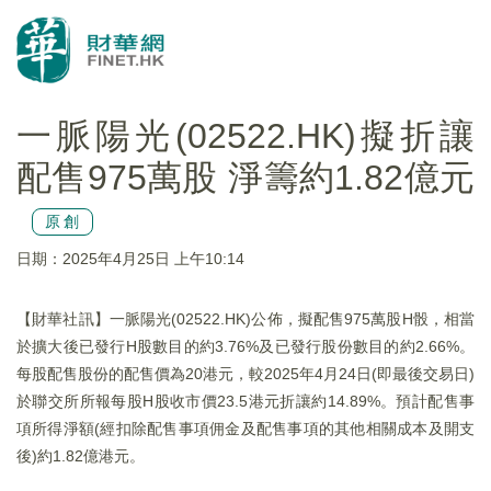
一脈陽光(02522.HK)擬折讓
配售975萬股 淨籌約1.82億元
原創
日期：2025年4月25日 上午10:14
【財華社訊】一脈陽光(02522.HK)公佈，擬配售975萬股H骰，相當
於擴大後已發行H股數目的約3.76%及已發行股份數目的約2.66%。
每股配售股份的配售價為20港元，較2025年4月24日(即最後交易日)
於聯交所所報每股H股收市價23.5港元折讓約14.89%。預計配售事
項所得淨額(經扣除配售事項佣金及配售事項的其他相關成本及開支
後)約1.82億港元。