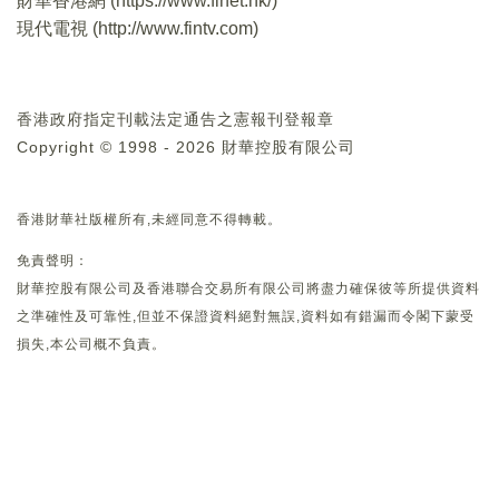
財華香港網 (
https://www.finet.hk/
)
現代電視 (
http://www.fintv.com
)
香港政府指定刊載法定通告之憲報刊登報章
Copyright © 1998 - 2026 財華控股有限公司
香港財華社版權所有,未經同意不得轉載。
免責聲明：
財華控股有限公司及香港聯合交易所有限公司將盡力確保彼等所提供資料
之準確性及可靠性,但並不保證資料絕對無誤,資料如有錯漏而令閣下蒙受
損失,本公司概不負責。