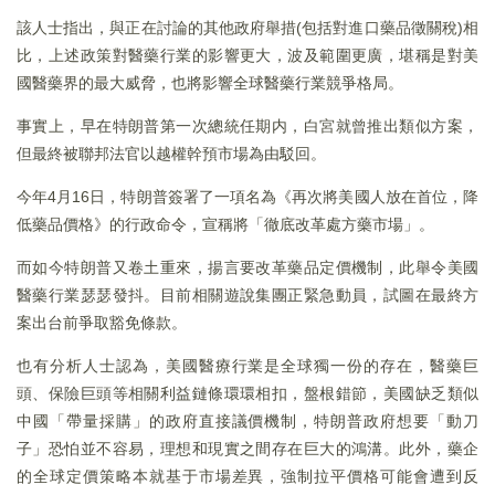
該人士指出，與正在討論的其他政府舉措(包括對進口藥品徵關稅)相
比，上述政策對醫藥行業的影響更大，波及範圍更廣，堪稱是對美
國醫藥界的最大威脅，也將影響全球醫藥行業競爭格局。
事實上，早在特朗普第一次總統任期内，白宮就曾推出類似方案，
但最終被聯邦法官以越權幹預市場為由駁回。
今年4月16日，特朗普簽署了一項名為《再次將美國人放在首位，降
低藥品價格》的行政命令，宣稱將「徹底改革處方藥市場」。
而如今特朗普又卷土重來，揚言要改革藥品定價機制，此舉令美國
醫藥行業瑟瑟發抖。目前相關遊說集團正緊急動員，試圖在最終方
案出台前爭取豁免條款。
也有分析人士認為，美國醫療行業是全球獨一份的存在，醫藥巨
頭、保險巨頭等相關利益鏈條環環相扣，盤根錯節，美國缺乏類似
中國「帶量採購」的政府直接議價機制，特朗普政府想要「動刀
子」恐怕並不容易，理想和現實之間存在巨大的鴻溝。此外，藥企
的全球定價策略本就基于市場差異，強制拉平價格可能會遭到反