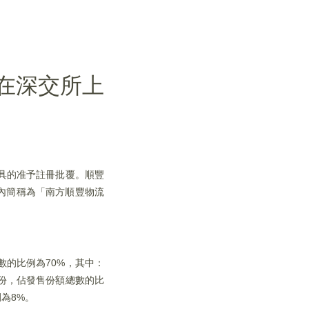
日起在深交所上
會出具的准予註冊批覆。順豐
金場內簡稱為「南方順豐物流
數的比例為70%，其中：
億份，佔發售份額總數的比
為8%。