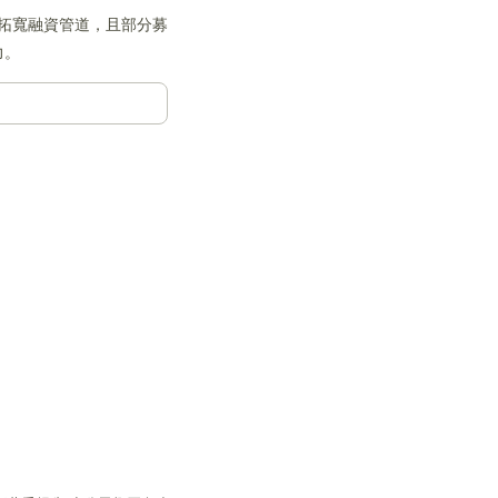
步拓寬融資管道，且部分募
力。