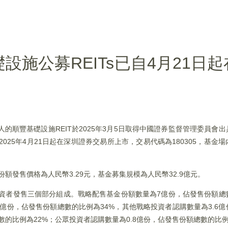
)基礎設施公募REITs已自4月21
發起人的順豐基礎設施REIT於2025年3月5日取得中國證券監督管理委員
自2025年4月21日起在深圳證券交易所上市，交易代碼為180305，基
份額發售價格為人民幣3.29元，基金募集規模為人民幣32.9億元。
投資者發售三個部分組成。戰略配售基金份額數量為7億份，佔發售份額總
4億份，佔發售份額總數的比例為34%，其他戰略投資者認購數量為3.6
數的比例為22%；公眾投資者認購數量為0.8億份，佔發售份額總數的比例