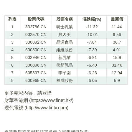
列表
股票代碼
股票名稱
漲跌幅(%)
最新價
1
832786.CN
騎士乳業
-11.32
11.44
2
002570.CN
貝因美
-10.01
6.56
3
300892.CN
品渥食品
-7.84
36.7
4
600300.CN
維維股份
-7.39
4.01
5
002946.CN
新乳業
-6.91
15.9
6
300898.CN
熊貓乳品
-6.40
31.46
7
605337.CN
李子園
-6.23
12.94
8
600965.CN
福成股份
-6.05
5.9
更多精彩內容，請登陸
財華香港網 (
https://www.finet.hk/
)
現代電視 (
http://www.fintv.com
)
香港政府指定刊載法定通告之憲報刊登報章