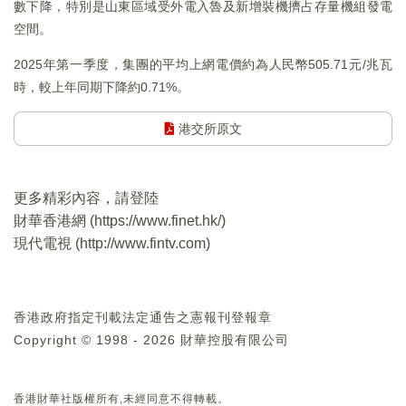
數下降，特別是山東區域受外電入魯及新增裝機擠占存量機組發電
空間。
2025年第一季度，集團的平均上網電價約為人民幣505.71元/兆瓦
時，較上年同期下降約0.71%。
港交所原文
更多精彩內容，請登陸
財華香港網 (
https://www.finet.hk/
)
現代電視 (
http://www.fintv.com
)
香港政府指定刊載法定通告之憲報刊登報章
Copyright © 1998 - 2026 財華控股有限公司
香港財華社版權所有,未經同意不得轉載。