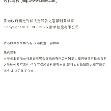
現代電視 (
http://www.fintv.com
)
香港政府指定刊載法定通告之憲報刊登報章
Copyright © 1998 - 2026 財華控股有限公司
香港財華社版權所有,未經同意不得轉載。
免責聲明：
財華控股有限公司及香港聯合交易所有限公司將盡力確保彼等所提供資料
之準確性及可靠性,但並不保證資料絕對無誤,資料如有錯漏而令閣下蒙受
損失,本公司概不負責。