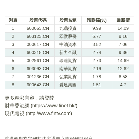
列表
股票代碼
股票名稱
漲跌幅(%)
最新價
1
600053.CN
九鼎投資
9.99
14.09
2
603123.CN
翠微股份
5.77
9.16
3
000617.CN
中油資本
3.52
7.06
4
600318.CN
新力金融
2.74
9.36
5
002961.CN
瑞達期貨
2.73
14.69
6
603093.CN
南華期貨
2.19
12.62
7
001236.CN
弘業期貨
1.78
8.58
8
600643.CN
愛建集團
1.51
4.7
更多精彩內容，請登陸
財華香港網 (
https://www.finet.hk/
)
現代電視 (
http://www.fintv.com
)
香港政府指定刊載法定通告之憲報刊登報章