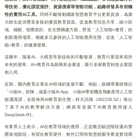
等技術，優化課堂測評、資源搜索等智能功能，組織研發具有前瞻
性的實用AI工具。
同時不斷推動國家智慧教育平台更新資源，為廣
大師生提供豐富多樣的優質教育資源。促進教育信息共享，縮小區
域、城鄉、校際差距。在生態構建方面，營造「人工智能+教育」的
創新應用場景。構建多元參與的人工智能應用生態，促進「人工智
能+教育」的健康發展。
這幾年，隨著AI、大模型等新技術的不斷發展，教育行業迎來前所
未有的變革。AI+教育作為新興黃金賽道，吸引多家教育科技企業競
相入局。
近期，國内教育企業在AI領域的進展不斷。例如，猿輔導重磅推出
「小猿AI」矩陣，涵蓋小猿AI App、小猿AI學習機及飛象星球人工智
能通識課，全面佈局AI教育新生態；科大訊飛（002230.SZ）推出
了基于AI的教學解決方案；網易有道旗下AI教育應用接入
DeepSeek-R1。
有業界人士表示，AI在教育領域的應用，正從概念驗證階段邁向實
際落地階段，有望在教育硬件、軟件訂閱和智慧校園等賽道實現商