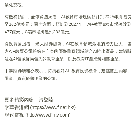
業化突破。
有機構預計，全球範圍來看，AI教育市場規模預計到2025年將增長
至262億美元；國内方面，預計到2027年，AI+教育B端市場將達到
477億元，C端市場將達到282億元。
從投資角度看，光大證券認為，AI在教育領域落地的潛力巨大，國
内AI+教育公司紛紛在自身的優勢垂直領域結合AI推出產品，建議關
注在AI領域佈局領先的教育企業，以及教育IT產業鏈相關企業。
中泰證券研報亦表示，持續看好AI+教育投資機會，建議關注内容、
渠道、資質優勢明顯的公司。
更多精彩內容，請登陸
財華香港網 (
https://www.finet.hk/
)
現代電視 (
http://www.fintv.com
)