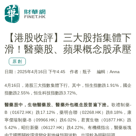
【港股收評】三大股指集體下
滑！醫藥股、蘋果概念股承壓
原創
日期：2025年4月16日 下午4:45
作者：瓶子
編輯：Anna
4月16日，港股三大指數集體下行。其中，恒生指數跌1.91%，國企
指數跌2.55%，恒生科技指數跌3.72%。
醫藥股中，生物醫藥股、醫藥外包概念股普遍下挫。
歌禮制藥-
B（01672.HK）跌17.12%，藥明合聯（02268.HK）跌8.18%，康
寧傑瑞制藥-B（09966.HK）跌6.02%，君實生物（01877.HK）跌
5.42%，昭衍新藥（06127.HK）跌4.22%。有機構指出，醫藥板塊
由于國際關稅環境變化和地緣預期波動，出現較為明顯回調。