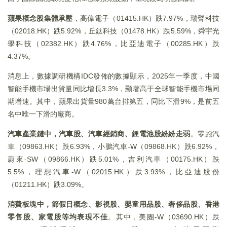
蘋果概念股集體承壓
，高偉電子（01415.HK）跌7.97%，瑞聲科技
（02018.HK）跌5.92%，丘鈦科技（01478.HK）跌5.59%，舜宇光
學科技（02382.HK）跌4.76%，比亞迪電子（00285.HK）跌
4.37%。
消息上，數據調研機構IDC發佈的數據顯示，2025年一季度，中國
智能手機市場出貨量同比增長3.3%，顯著高于全球智能手機市場同
期增速。其中，蘋果出貨量980萬台排第五，同比下滑9%，是前五
名中唯一下滑的廠商。
汽車產業鏈中，汽車股、汽車經銷商、鋰電池股紛紛走弱
。零跑汽
車（09863.HK）跌6.93%，小鵬汽車-W（09868.HK）跌6.92%，
蔚來-SW（09866.HK）跌5.01%，吉利汽車（00175.HK）跌
5.5%，理想汽車-W（02015.HK）跌3.93%，比亞迪股份
（01211.HK）跌3.09%。
消費板塊中，節假日概念、影視股、嬰童用品股、奢侈品股、香港
零售股、家電股等均表現不佳
。其中，美團-W（03690.HK）跌