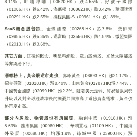
8.11%，呷哺呷哺（00520.HK）跌4.55%，好孩子國際
（01086.HK）跌6.42%，海底撈（06862.HK）跌3.42%，華潤啤酒
（00291.HK）跌2.55%，攜程集團-S（09961.HK）跌1.89%。
SaaS概念股普跌
。金蝶國際（00268.HK）跌7.8%，藥師幫
（09885.HK）跌5.35%，邁富時（02556.HK）跌4.84%，微盟集團
（02013.HK）跌3.68%。
其它方面
，短視頻概念、明星科網股、電力設備股、光伏太陽能股
等亦紛紛下行。
漲幅榜上，黃金股逆市走強
。赤峰黃金（06693.HK）漲21.17%，
招金礦業（01818.HK）漲8.49%，山東黃金(01787.HK)漲7.44%，
中國黃金國際（02099.HK）漲2.3%。隨著美元走弱、貿易緊張局勢
升級以及對全球經濟增長的擔憂共同推高了避險資產需求，黃金價
格再度走高。
部分内房股、物管股也有所回暖
。融創中國（01918.HK）漲
5.63%，龍湖集團（00960.HK）、華潤置地（01109.HK）、中國海
外發展（00688.HK）均漲1.9%，綠城中國（03900.HK）漲