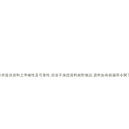
所提供資料之準確性及可靠性,但並不保證資料絕對無誤,資料如有錯漏而令閣