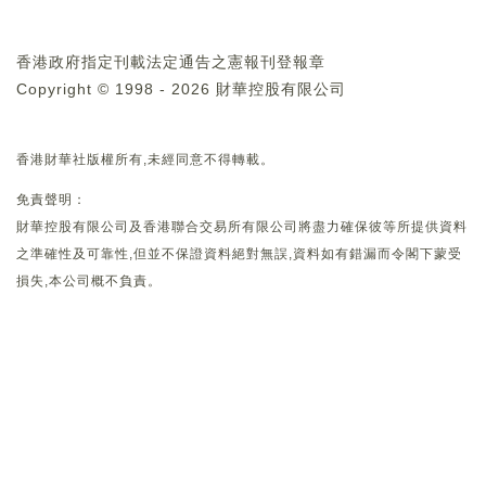
香港政府指定刊載法定通告之憲報刊登報章
Copyright © 1998 - 2026 財華控股有限公司
香港財華社版權所有,未經同意不得轉載。
免責聲明：
財華控股有限公司及香港聯合交易所有限公司將盡力確保彼等所提供資料
之準確性及可靠性,但並不保證資料絕對無誤,資料如有錯漏而令閣下蒙受
損失,本公司概不負責。