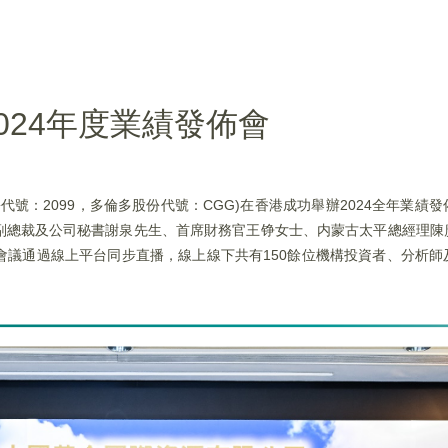
024年度業績發佈會
代號：2099，多倫多股份代號：CGG)在香港成功舉辦2024全年業績
副總裁及公司秘書謝泉先生、首席財務官王铮女士、内蒙古太平總經理陳
會議通過線上平台同步直播，線上線下共有150餘位機構投資者、分析師