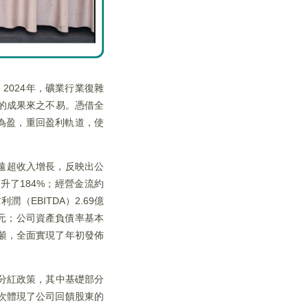
2024年，礦業行業復雜
的成果來之不易。憑借全
為盈，重回盈利軌道，使
幅遠超收入增長，反映出公
升了184%；經營金流約
（EBITDA）2.69億
萬美元；公司資產負債率基本
8萬噸，全面實現了年初發佈
分紅政策，其中基礎部分
再次體現了公司回饋股東的