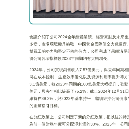
會議介紹了公司2024全年經營業績、經營亮點及未來
多變，市場環境極具挑戰，中國黃金國際儘全力穩運營
體員工的努力和堅定不移的信念，公司完成了果朗溝尾
得公司各項指標較2023年同期均有大幅增長。
2024年，公司實現銷售收入7.57億美元，與去年同期
司在成本控制、生產效率優化以及資源利用率提升等方面
3.1億美元，較2023年同期的160萬美元大幅提升，
美元，與去年相比提高了75.2%；截止2024年12月
維持在39.2%，與2023年基本持平，繼續維持公司健康
的產量指引目標。
在分紅政策上，公司制定了新的分紅政策，把以往的特
為前一個財務年度可分配淨利潤的30%。2025年，