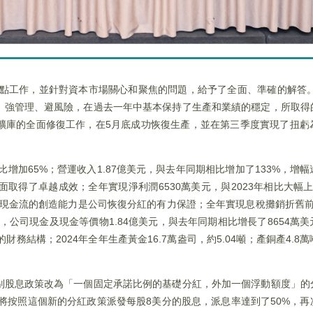
重點工作，並針對資本市場關心和聚焦的問題，給予了全面、準確的解答。
、強管理、避風險，在過去一年中基本保持了生產和業績的穩定，所取得
礦庫的全面修復工作，在5月底成功恢復生產，並在第三季度實現了扭虧
相比增加65%；營運收入1.87億美元，與去年同期相比增加了133%，增
取得了卓越成效；全年實現淨利潤6530萬美元，與2023年相比大幅上
強勁現金流的創造能力是公司恢復分紅的有力保證；全年實現息稅攤銷折舊前利潤
31日，公司現金及現金等價物1.84億美元，與去年同期相比增長了8654
的財務結構；2024年全年生產黃金16.7萬盎司，約5.04噸；產銅產4.
别股息政策改為「一個固定承諾比例的基礎分紅，外加一個浮動額度」的
公司將按照這個新的分紅政策派發每股8美分的股息，派息率達到了50%，