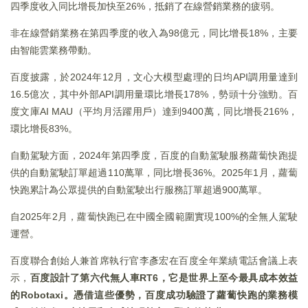
四季度收入同比增長加快至26%，抵銷了在線營銷業務的疲弱。
非在線營銷業務在第四季度的收入為98億元，同比增長18%，主要
由智能雲業務帶動。
百度披露，於2024年12月，文心大模型處理的日均API調用量達到
16.5億次，其中外部API調用量環比增長178%，勢頭十分強勁。百
度文庫AI MAU（平均月活躍用戶）達到9400萬，同比增長216%，
環比增長83%。
自動駕駛方面，2024年第四季度，百度的自動駕駛服務蘿蔔快跑提
供的自動駕駛訂單超過110萬單，同比增長36%。2025年1月，蘿蔔
快跑累計為公眾提供的自動駕駛出行服務訂單超過900萬單。
自2025年2月，蘿蔔快跑已在中國全國範圍實現100%的全無人駕駛
運營。
百度聯合創始人兼首席執行官李彥宏在百度全年業績電話會議上表
示，
百度設計了第六代無人車RT6，它是世界上至今最具成本效益
的Robotaxi。憑借這些優勢，百度成功驗證了蘿蔔快跑的業務模