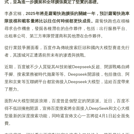
式，並為進一步擴展和全球擴張奠定了堅實的基礎。
李彥宏稱，
2025年將是蘿蔔快跑擴張的關鍵一年，預計蘿蔔快跑車
隊規模和載客量將比以往任何時候都更快成長。
蘿蔔快跑也在積極
尋求合作機會，發掘各種潛在的合作夥伴，包括：出行服務平台、
出租車公司、第三方車隊營運商和其他潛在合作夥伴。
從行業競爭層面看，百度作為傳統搜索巨頭和國内大模型賽道先行
者，其護城河正遭遇前所未有的滲透與挑戰。
近期，百度被不少人質疑其AI技術被Deepseek反超、閉源戰略自縛
手腳、搜索業務被時代抛棄等等。Deepseek開源後，包括微信、阿
里和京東等互聯網平台都宣佈接入Deepseek大模型，這給百度帶來
了壓力。
面對AI大模型開源浪潮，百度曾是個堅定的閉源派。近日，百度不
得不低頭擁抱開源，宣佈百度搜索將全面接入DeepSeek和文心大模
型最新的深度搜索功能，同時還宣佈文心一言將從4月1日起全面免
費。