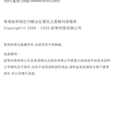
現代電視 (
http://www.fintv.com
)
香港政府指定刊載法定通告之憲報刊登報章
Copyright © 1998 - 2026 財華控股有限公司
香港財華社版權所有,未經同意不得轉載。
免責聲明：
財華控股有限公司及香港聯合交易所有限公司將盡力確保彼等所提供資料
之準確性及可靠性,但並不保證資料絕對無誤,資料如有錯漏而令閣下蒙受
損失,本公司概不負責。