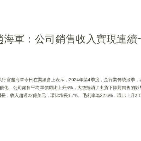
趙海軍：公司銷售收入實現連續
合首席執行官趙海軍今日在業績會上表示，2024年第4季度，是行業傳統淡季
到優化，公司銷售平均單價環比上升6%，大致抵消了出貨下降對銷售的
收入超過22億美元，環比增長1.7%。毛利率為22.6%，環比上升2.