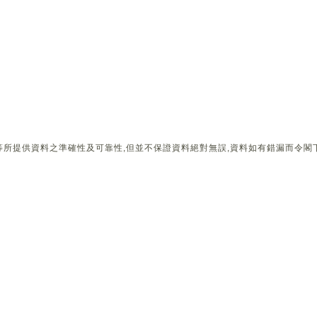
所提供資料之準確性及可靠性,但並不保證資料絕對無誤,資料如有錯漏而令閣