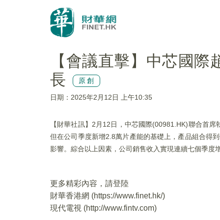
【會議直擊】中芯國際
長
原創
日期：2025年2月12日 上午10:35
【財華社訊】2月12日，中芯國際(00981.HK)聯
但在公司季度新增2.8萬片產能的基礎上，產品組合得
影響。綜合以上因素，公司銷售收入實現連續七個季度增長，
更多精彩內容，請登陸
財華香港網 (
https://www.finet.hk/
)
現代電視 (
http://www.fintv.com
)