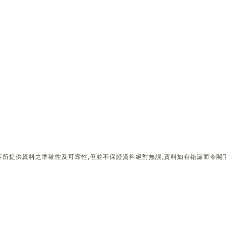
所提供資料之準確性及可靠性,但並不保證資料絕對無誤,資料如有錯漏而令閣