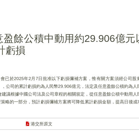
盈餘公積中動用約29.906億
累計虧損
，董事會已於2025年2月7日批准以下虧損彌補方案，惟有關方案須經公司
），公司的累計虧損約為人民幣29.906億元，法定及任意盈餘公積約為人民
建議根據中國公司法及公司章程的相關規定，從任意盈餘公積中動用人民幣
務管理策略的一部分，預計虧損彌補方案將可降低累計虧損金額，提高日後
港交所原文