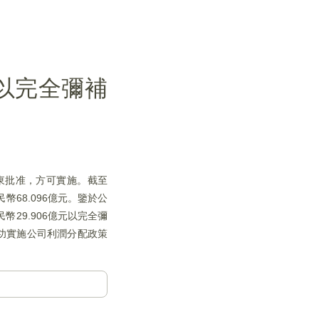
元以完全彌補
股東批准，方可實施。截至
幣68.096億元。鑒於公
29.906億元以完全彌
成功實施公司利潤分配政策