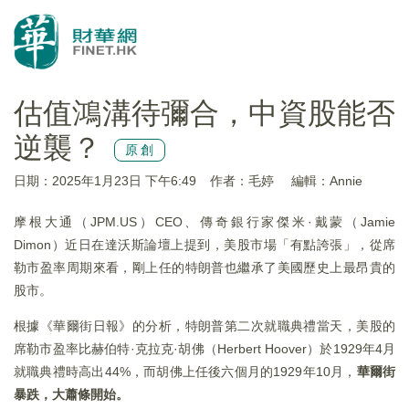
估值鴻溝待彌合，中資股能否
逆襲？
原創
日期：2025年1月23日 下午6:49
作者：毛婷
編輯：Annie
摩根大通（JPM.US）CEO、傳奇銀行家傑米·戴蒙（Jamie
Dimon）近日在達沃斯論壇上提到，美股市場「有點誇張」，從席
勒市盈率周期來看，剛上任的特朗普也繼承了美國歷史上最昂貴的
股市。
根據《華爾街日報》的分析，特朗普第二次就職典禮當天，美股的
席勒市盈率比赫伯特·克拉克·胡佛（Herbert Hoover）於1929年4月
就職典禮時高出44%，而胡佛上任後六個月的1929年10月，
華爾街
暴跌，大蕭條開始。