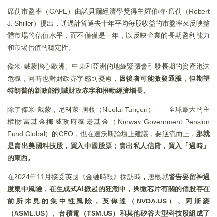
席勒市盈率（CAPE）由諾貝爾經濟學獎得主羅伯特·席勒（Robert
J. Shiller）提出，通過計算過去十年平均每股收益的市盈率來反映整
體市場的估值水平，而不僅僅是一年，以反映企業的長期盈利能力
和市場估值的穩定性。
傑米·戴蒙擔心歐洲、中東和亞洲的地緣緊張會引發長期的資產泡沫
危機，同時也對財政赤字感到憂慮，
因後者可能激發通脹，但期望
特朗普的新政能削減財政赤字和推動經濟增長。
除了傑米·戴蒙，尼科萊·唐根（Nicolai Tangen）——全球最大的主
權財富基金挪威政府養老基金（Norway Government Pension
Fund Global）的CEO，也在達沃斯論壇上建議，要逆流而上，
那就
是賣出美國科技股，買入中國股票；賣出私人信貸，買入「過時」
的東西。
在2024年11月接受英國《金融時報》採訪時
，
唐根就
警告要留神過
度集中風險，在生成式AI掀起的狂潮中，與微芯片有關的個股存在
前所未見的集中性風險，英偉達（NVDA.US）、阿斯麥
（ASML.US）、台積電（TSM.US）和其他矽谷大型科技股組成了