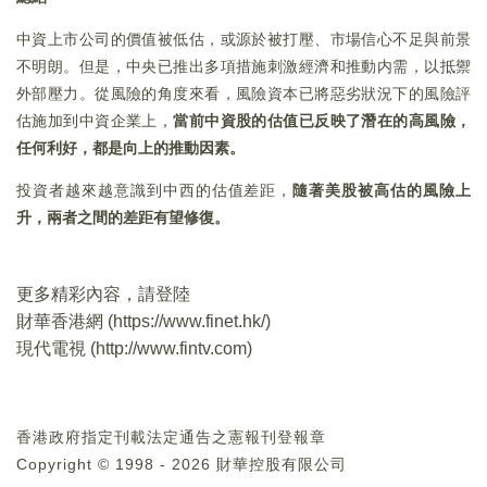
中資上市公司的價值被低估，或源於被打壓、市場信心不足與前景
不明朗。但是，中央已推出多項措施刺激經濟和推動内需，以抵禦
外部壓力。從風險的角度來看，風險資本已將惡劣狀況下的風險評
估施加到中資企業上，
當前中資股的估值已反映了潛在的高風險，
任何利好，都是向上的推動因素。
投資者越來越意識到中西的估值差距，
隨著美股被高估的風險上
升，兩者之間的差距有望修復。
更多精彩內容，請登陸
財華香港網 (
https://www.finet.hk/
)
現代電視 (
http://www.fintv.com
)
香港政府指定刊載法定通告之憲報刊登報章
Copyright © 1998 - 2026 財華控股有限公司