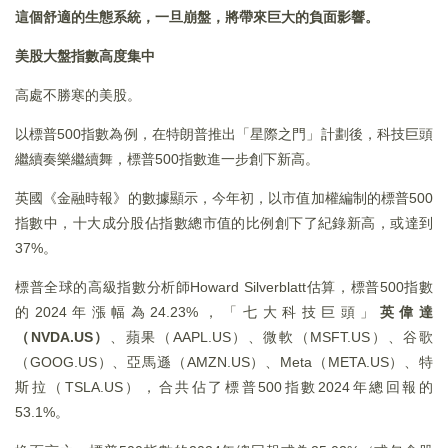
這個舒適的生態系統，一旦崩盤，將帶來巨大的負面影響。
美股大盤指數高度集中
高處不勝寒的美股。
以標普500指數為例，在特朗普推出「星際之門」計劃後，科技巨頭
繼續奏樂繼續舞，標普500指數進一步創下新高。
英國《金融時報》的數據顯示，今年初，以市值加權編制的標普500
指數中，十大成分股佔指數總市值的比例創下了紀錄新高，或達到
37%。
標普全球的高級指數分析師Howard Silverblatt估算，標普500指數
的2024年漲幅為24.23%，「七大科技巨頭」
英偉達
（NVDA.US）
、蘋果（AAPL.US）、微軟（MSFT.US）、谷歌
（GOOG.US）、亞馬遜（AMZN.US）、Meta（META.US）、特
斯拉（TSLA.US），合共佔了標普500指數2024年總回報的
53.1%。