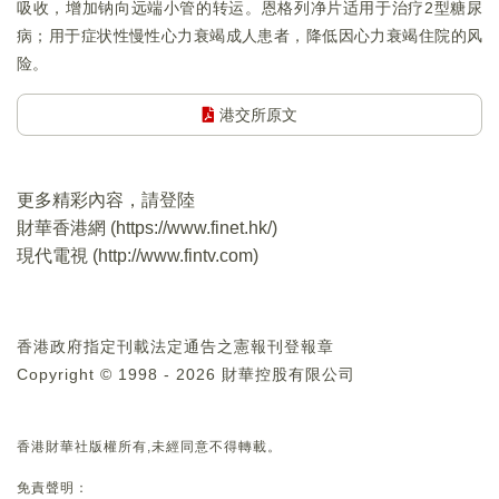
吸收，增加钠向远端小管的转运。恩格列净片适用于治疗2型糖尿
病；用于症状性慢性心力衰竭成人患者，降低因心力衰竭住院的风
险。
港交所原文
更多精彩內容，請登陸
財華香港網 (
https://www.finet.hk/
)
現代電視 (
http://www.fintv.com
)
香港政府指定刊載法定通告之憲報刊登報章
Copyright © 1998 - 2026 財華控股有限公司
香港財華社版權所有,未經同意不得轉載。
免責聲明：