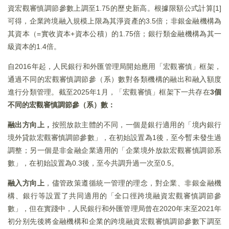
資宏觀審慎調節參數上調至1.75的歷史新高。根據限額公式計算[1]
可得，企業跨境融入規模上限為其淨資產的3.5倍；非銀金融機構為
其資本（=實收資本+資本公積）的1.75倍；銀行類金融機構為其一
級資本的1.4倍。
自2016年起，人民銀行和外匯管理局開始應用「宏觀審慎」框架，
通過不同的宏觀審慎調節參（系）數對各類機構的融出和融入額度
進行分類管理。截至2025年1月，「宏觀審慎」框架下一共存在
3個
不同的宏觀審慎調節參（系）數：
融出方向上，
按照放款主體的不同，一個是銀行適用的「境内銀行
境外貸款宏觀審慎調節參數」，在初始設置為1後，至今暫未發生過
調整；另一個是非金融企業適用的「企業境外放款宏觀審慎調節系
數」，在初始設置為0.3後，至今共調升過一次至0.5。
融入方向上
，儘管政策遵循統一管理的理念，對企業、非銀金融機
構、銀行等設置了共同適用的「全口徑跨境融資宏觀審慎調節參
數」，但在實踐中，人民銀行和外匯管理局曾在2020年末至2021年
初分别先後將金融機構和企業的跨境融資宏觀審慎調節參數下調至