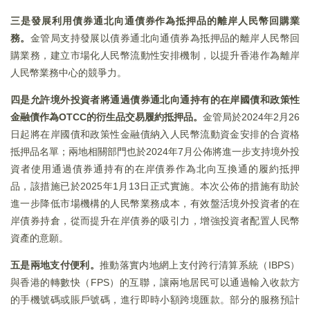
三是發展利用債券通北向通債券作為抵押品的離岸人民幣回購業
務。
金管局支持發展以債券通北向通債券為抵押品的離岸人民幣回
購業務，建立市場化人民幣流動性安排機制，以提升香港作為離岸
人民幣業務中心的競爭力。
四是允許境外投資者將通過債券通北向通持有的在岸國債和政策性
金融債作為OTCC的衍生品交易履約抵押品。
金管局於2024年2月26
日起將在岸國債和政策性金融債納入人民幣流動資金安排的合資格
抵押品名單；兩地相關部門也於2024年7月公佈將進一步支持境外投
資者使用通過債券通持有的在岸債券作為北向互換通的履約抵押
品，該措施已於2025年1月13日正式實施。本次公佈的措施有助於
進一步降低市場機構的人民幣業務成本，有效盤活境外投資者的在
岸債券持倉，從而提升在岸債券的吸引力，增強投資者配置人民幣
資產的意願。
五是兩地支付便利。
推動落實内地網上支付跨行清算系統（IBPS）
與香港的轉數快（FPS）的互聯，讓兩地居民可以通過輸入收款方
的手機號碼或賬戶號碼，進行即時小額跨境匯款。部分的服務預計