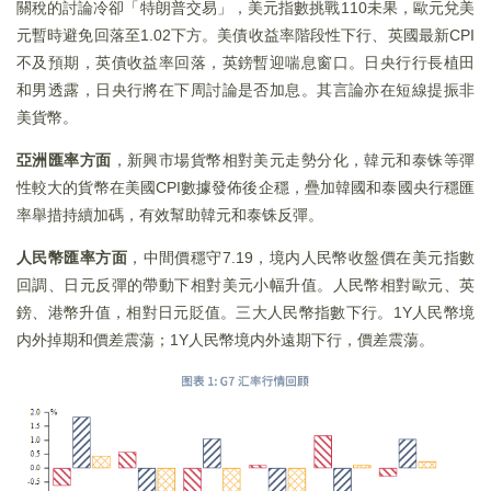
關稅的討論冷卻「特朗普交易」，美元指數挑戰110未果，歐元兌美
元暫時避免回落至1.02下方。美債收益率階段性下行、英國最新CPI
不及預期，英債收益率回落，英鎊暫迎喘息窗口。日央行行長植田
和男透露，日央行將在下周討論是否加息。其言論亦在短線提振非
美貨幣。
亞洲匯率方面
，新興市場貨幣相對美元走勢分化，韓元和泰铢等彈
性較大的貨幣在美國CPI數據發佈後企穩，疊加韓國和泰國央行穩匯
率舉措持續加碼，有效幫助韓元和泰铢反彈。
人民幣匯率方面
，中間價穩守7.19，境内人民幣收盤價在美元指數
回調、日元反彈的帶動下相對美元小幅升值。人民幣相對歐元、英
鎊、港幣升值，相對日元貶值。三大人民幣指數下行。1Y人民幣境
内外掉期和價差震蕩；1Y人民幣境内外遠期下行，價差震蕩。