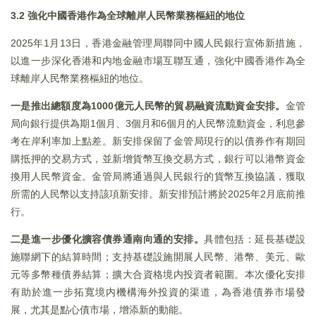
3.2 強化中國香港作為全球離岸人民幣業務樞紐的地位
2025年1月13日，香港金融管理局聯同中國人民銀行宣佈新措施，
以進一步深化香港和内地金融市場互聯互通，強化中國香港作為全
球離岸人民幣業務樞紐的地位。
一是推出總額度為1000億元人民幣的貿易融資流動資金安排。
金管
局向銀行提供為期1個月、3個月和6個月的人民幣流動資金，利息參
考在岸利率加上點差。新安排保留了金管局現行的以債券作有期回
購抵押的交易方式，並新增貨幣互換交易方式，銀行可以港幣資金
換用人民幣資金。金管局將通過與人民銀行的貨幣互換協議，獲取
所需的人民幣以支持該項新安排。新安排預計將於2025年2月底前推
行。
二是進一步優化擴容債券通南向通的安排。
具體包括：延長基礎設
施聯網下的結算時間；支持基礎設施開展人民幣、港幣、美元、歐
元等多幣種債券結算；擴大合資格境内投資者範圍。本次優化安排
有助於進一步拓寬境内機構海外投資的渠道，為香港債券市場發
展，尤其是點心債市場，增添新的動能。