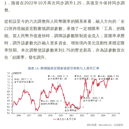
1，隨後在2022年10月再次同步調升1.25，其後至今保持同步調
整。
從初設至今的六次調整與人民幣匯率的關系來看，融入方向的「全
口徑跨境融資宏觀審慎調節參數」承擔了一定穩匯率「工具」的職
能。當人民幣升值過快時，調降該參數限制資金流入；當匯率承壓
時，調升該參數允許融入更多資金、增加境内美元流動性來穩定匯
率預期。本次調整使該參數來到1.75的歷史新高，亦為該參數首次
在「結匯季」發生調升。