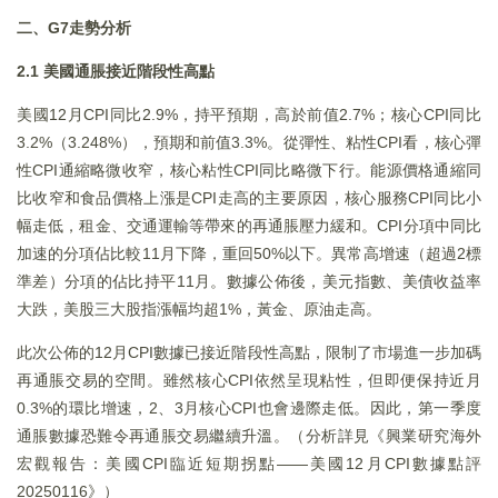
二、G7走勢分析
2.1 美國通脹接近階段性高點
美國12月CPI同比2.9%，持平預期，高於前值2.7%；核心CPI同比
3.2%（3.248%），預期和前值3.3%。從彈性、粘性CPI看，核心彈
性CPI通縮略微收窄，核心粘性CPI同比略微下行。能源價格通縮同
比收窄和食品價格上漲是CPI走高的主要原因，核心服務CPI同比小
幅走低，租金、交通運輸等帶來的再通脹壓力緩和。CPI分項中同比
加速的分項佔比較11月下降，重回50%以下。異常高增速（超過2標
準差）分項的佔比持平11月。數據公佈後，美元指數、美債收益率
大跌，美股三大股指漲幅均超1%，黃金、原油走高。
此次公佈的12月CPI數據已接近階段性高點，限制了市場進一步加碼
再通脹交易的空間。雖然核心CPI依然呈現粘性，但即便保持近月
0.3%的環比增速，2、3月核心CPI也會邊際走低。因此，第一季度
通脹數據恐難令再通脹交易繼續升溫。（分析詳見《興業研究海外
宏觀報告：美國CPI臨近短期拐點——美國12月CPI數據點評
20250116》）