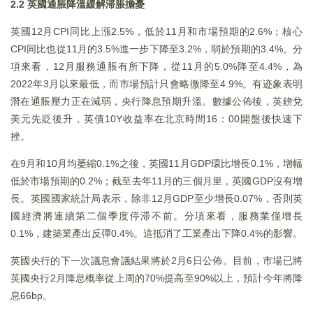
2.2 英國通脹降溫緩解滞脹擔憂
英國12月CPI同比上漲2.5%，低於11月和市場預期的2.6%；核心
CPI同比也從11月的3.5%進一步下降至3.2%，弱於預期的3.4%。分
項來看，12月服務通脹有所下降，從11月的5.0%降至4.4%，為
2022年3月以來最低，而市場預計只會略微降至4.9%。有迹象表明
潛在通脹壓力正在減弱，央行降息預期升溫。數據公佈後，英鎊兌
美元先貶後升，英債10Y收益率在北京時間16：00開盤後快速下
挫。
在9月和10月均萎縮0.1%之後，英國11月GDP環比增長0.1%，增幅
低於市場預期的0.2%；截至去年11月的三個月里，英國GDP沒有增
長。英國國家統計局表示，除非12月GDP至少增長0.07%，否則英
國經濟將連續第二個季度停滞不前。分項來看，服務業僅增長
0.1%，建築業產出反彈0.4%。這抵消了工業產出下降0.4%的影響。
英國央行的下一次議息會議結果將於2月6日公佈。目前，市場已將
英國央行2月降息概率從上周的70%提高至90%以上，預計今年將降
息66bp。