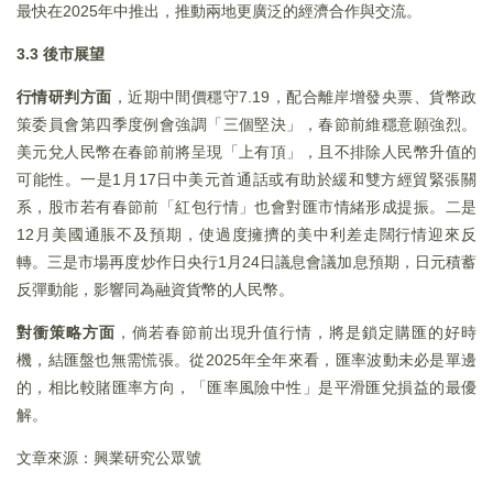
最快在2025年中推出，推動兩地更廣泛的經濟合作與交流。
3.3 後市展望
行情研判方面
，近期中間價穩守7.19，配合離岸增發央票、貨幣政
策委員會第四季度例會強調「三個堅決」，春節前維穩意願強烈。
美元兌人民幣在春節前將呈現「上有頂」，且不排除人民幣升值的
可能性。一是1月17日中美元首通話或有助於緩和雙方經貿緊張關
系，股市若有春節前「紅包行情」也會對匯市情緒形成提振。二是
12月美國通脹不及預期，使過度擁擠的美中利差走闊行情迎來反
轉。三是市場再度炒作日央行1月24日議息會議加息預期，日元積蓄
反彈動能，影響同為融資貨幣的人民幣。
對衝策略方面
，倘若春節前出現升值行情，將是鎖定購匯的好時
機，結匯盤也無需慌張。從2025年全年來看，匯率波動未必是單邊
的，相比較賭匯率方向，「匯率風險中性」是平滑匯兌損益的最優
解。
文章來源：興業研究公眾號