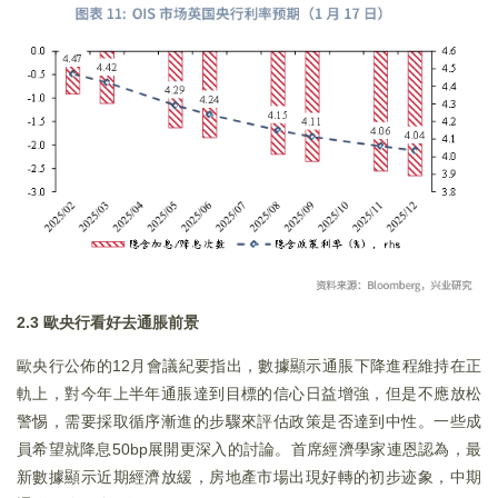
2.3 歐央行看好去通脹前景
歐央行公佈的12月會議紀要指出，數據顯示通脹下降進程維持在正
軌上，對今年上半年通脹達到目標的信心日益增強，但是不應放松
警惕，需要採取循序漸進的步驟來評估政策是否達到中性。一些成
員希望就降息50bp展開更深入的討論。首席經濟學家連恩認為，最
新數據顯示近期經濟放緩，房地產市場出現好轉的初步迹象，中期