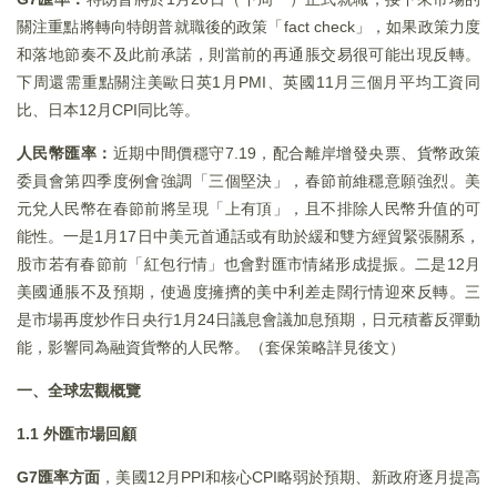
關注重點將轉向特朗普就職後的政策「fact check」，如果政策力度
和落地節奏不及此前承諾，則當前的再通脹交易很可能出現反轉。
下周還需重點關注美歐日英1月PMI、英國11月三個月平均工資同
比、日本12月CPI同比等。
人民幣匯率：
近期中間價穩守7.19，配合離岸增發央票、貨幣政策
委員會第四季度例會強調「三個堅決」，春節前維穩意願強烈。美
元兌人民幣在春節前將呈現「上有頂」，且不排除人民幣升值的可
能性。一是1月17日中美元首通話或有助於緩和雙方經貿緊張關系，
股市若有春節前「紅包行情」也會對匯市情緒形成提振。二是12月
美國通脹不及預期，使過度擁擠的美中利差走闊行情迎來反轉。三
是市場再度炒作日央行1月24日議息會議加息預期，日元積蓄反彈動
能，影響同為融資貨幣的人民幣。（套保策略詳見後文）
一、全球宏觀概覽
1.1 外匯市場回顧
G7匯率方面
，美國12月PPI和核心CPI略弱於預期、新政府逐月提高