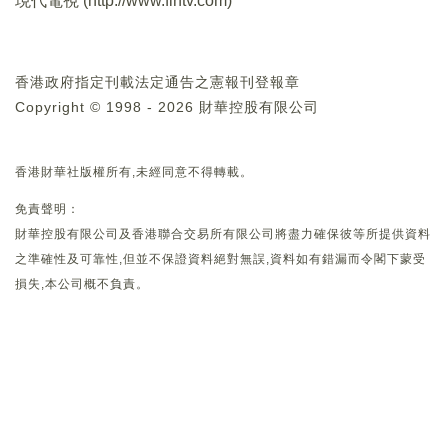
現代電視 (
http://www.fintv.com
)
香港政府指定刊載法定通告之憲報刊登報章
Copyright © 1998 - 2026 財華控股有限公司
香港財華社版權所有,未經同意不得轉載。
免責聲明：
財華控股有限公司及香港聯合交易所有限公司將盡力確保彼等所提供資料
之準確性及可靠性,但並不保證資料絕對無誤,資料如有錯漏而令閣下蒙受
損失,本公司概不負責。