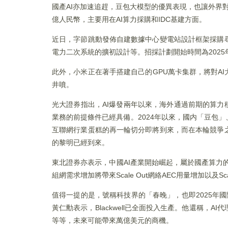
國產AI亦加速追趕，豆包大模型的優異表現，也讓外界對
億人民幣，主要用在AI算力採購和IDC基建方面。
近日，字節跳動發佈自建數據中心變電站設計框架採購
電力二次系統的擴初設計等。招採計劃開始時間為2025年
此外，小米正在著手搭建自己的GPU萬卡集群，將對A
井噴。
光大證券指出，AI爆發兩年以來，海外通過前期的算力
業務的前提條件已經具備。2024年以來，國内「豆包
互聯網行業蛋糕的再一輪切分即將到來，而在本輪競爭
的黎明已經到來。
東北證券亦表示，中國AI產業開始崛起，屬於國產算力
組網需求增加將帶來Scale Out網絡AEC用量增加以及
值得一提的是，號稱科技界的「春晚」，也即2025年國
黃仁勳表示，Blackwell已全面投入生產。他還稱
等等，未來可能帶來萬億美元的商機。