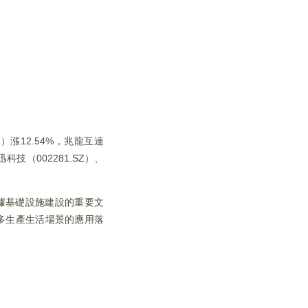
Z）漲12.54%，兆龍互連
迅科技（002281.SZ）、
據基礎設施建設的重要文
多生產生活場景的應用落
。