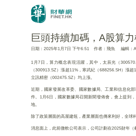
巨頭持續加碼，A股算力
日期：2025年1月7日 下午6:51
作者：飛魚
編輯：An
1月7日，算力概念表現活躍，其中，太辰光（300570.SZ
（300913.SZ）漲超11%，寒武紀（688256.SH）漲
立訊精密（002475.SZ）均上漲。
近期，國家發展改革委、國家數據局、工業和信息化部
件。1月6日，國家數據局召開新聞發佈會，會上提到
地。
除了政策層面的高屋建瓴，產業層面也傳來利好，全球
消息面上，此前微軟公司表示，公司計劃在2025財年（截