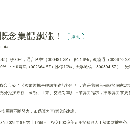
概念集體飙漲！
原創
nie
）漲20%，通合科技（300491.SZ）漲14.8%，歐陸通（300870.S
超10%，中恒電氣（002364.SZ）漲停10%，天孚通信（300394.SZ）、光
聯合印發了《國家數據基礎設施建設指引》，這是我國首份關於國家數
，充分挖掘政務、金融、工業、交通等重點行業算力需求，推動算力在更
科技巨頭不斷發力，加碼算力基礎設施建設。
至2025年6月末止12個月）投入800億美元用於建設人工智能數據中心