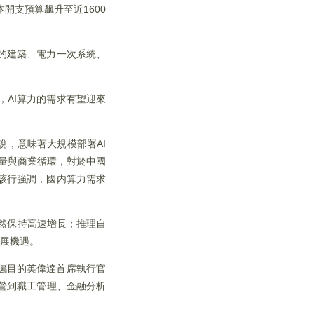
開支預算飙升至近1600
的建築、電力一次系統、
，AI算力的需求有望迎來
說，意味著大規模部署AI
放量與商業循環，對於中國
該行強調，國内算力需求
仍然保持高速增長；推理自
發展機遇。
受矚目的英偉達首席執行官
運營到職工管理、金融分析