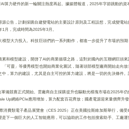
AI算力硬件的新一輪關注熱度再起。據媒體報道，2025年字節跳動的資本
尋源公告，計劃採購自建變電站的主要設計原則及工程設想，完成變電站
1月，完成時間為2025年3月。
I大模型大力投入。科技巨頭們的一系列動作，都進一步提升了市場的預期
積累和模型建設，開啓了AI的商業循環之路，這對於國内的互聯網巨頭來
」、「可靈」等優秀模型也開始商業化嘗試，隨著頭部模型廠商開始走向
之中，算力的建設，尤其是自主可控的算力建設，將是一切的先決條件。
的軍備競賽正式開始。雲廠商自主採購提升也驅動光模塊市場在2025年
Scale Up網絡PCIe應用增加，算力配套百花齊放；國產電源迎來量價齊升
際消費類電子產品展覽會（CES 2025）正在美國拉斯維加斯舉行，備
，AI代理是下一個巨大的人工智能應用，可以協助的工作包括搜索助手、工廠