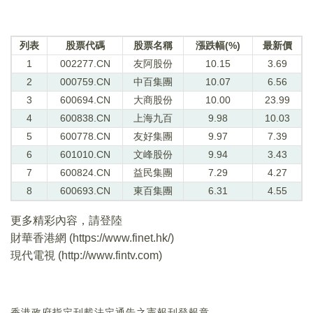
列表
股票代碼
股票名稱
漲跌幅(%)
最新價
1
002277.CN
友阿股份
10.15
3.69
2
000759.CN
中百集團
10.07
6.56
3
600694.CN
大商股份
10.00
23.99
4
600838.CN
上海九百
9.98
10.03
5
600778.CN
友好集團
9.97
7.39
6
601010.CN
文峰股份
9.94
3.43
7
600824.CN
益民集團
7.29
4.27
8
600693.CN
東百集團
6.31
4.55
更多精彩內容，請登陸
財華香港網 (
https://www.finet.hk/
)
現代電視 (
http://www.fintv.com
)
香港政府指定刊載法定通告之憲報刊登報章