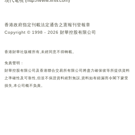
現代電視 (
http://www.fintv.com
)
香港政府指定刊載法定通告之憲報刊登報章
Copyright © 1998 - 2026 財華控股有限公司
香港財華社版權所有,未經同意不得轉載。
免責聲明：
財華控股有限公司及香港聯合交易所有限公司將盡力確保彼等所提供資料
之準確性及可靠性,但並不保證資料絕對無誤,資料如有錯漏而令閣下蒙受
損失,本公司概不負責。