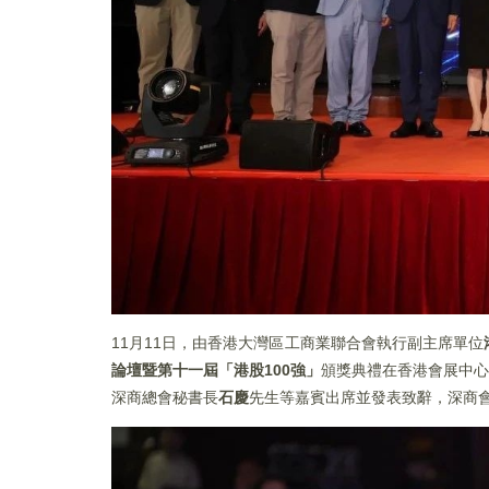
11月11日，由香港大灣區工商業聯合會執行副主席單位
論壇暨
第十一屆「港股100強」
頒獎典禮在香港會展中心
深商總會秘書長
石慶
先生等嘉賓出席並發表致辭，深商會