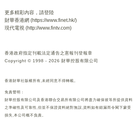
更多精彩內容，請登陸
財華香港網 (
https://www.finet.hk/
)
現代電視 (
http://www.fintv.com
)
香港政府指定刊載法定通告之憲報刊登報章
Copyright © 1998 - 2026 財華控股有限公司
香港財華社版權所有,未經同意不得轉載。
免責聲明：
財華控股有限公司及香港聯合交易所有限公司將盡力確保彼等所提供資料
之準確性及可靠性,但並不保證資料絕對無誤,資料如有錯漏而令閣下蒙受
損失,本公司概不負責。