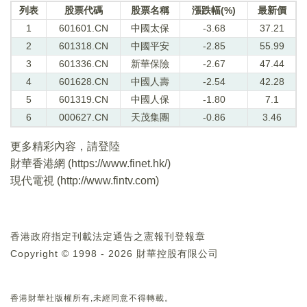
列表
股票代碼
股票名稱
漲跌幅(%)
最新價
1
601601.CN
中國太保
-3.68
37.21
2
601318.CN
中國平安
-2.85
55.99
3
601336.CN
新華保險
-2.67
47.44
4
601628.CN
中國人壽
-2.54
42.28
5
601319.CN
中國人保
-1.80
7.1
6
000627.CN
天茂集團
-0.86
3.46
更多精彩內容，請登陸
財華香港網 (
https://www.finet.hk/
)
現代電視 (
http://www.fintv.com
)
香港政府指定刊載法定通告之憲報刊登報章
Copyright © 1998 - 2026 財華控股有限公司
香港財華社版權所有,未經同意不得轉載。