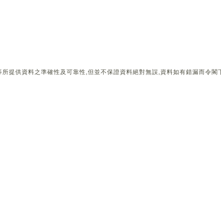
所提供資料之準確性及可靠性,但並不保證資料絕對無誤,資料如有錯漏而令閣