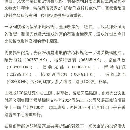
價值。光伏行業已處於價格底部，價格機制的改善將對企業盈利帶
來較大的彈性，當前股價經過2年調整已處於較低水平，寬松貨幣環
境對光伏建設有利，後續投資機會值得重視。
一系列積極的信號不斷出現，疊加政策的「託底」，以及海外風向
的改變，整個光伏產業鏈或許真的有望否極泰來，這或許也是今日
光伏板塊集體高潮的背後原因。
需要指出的是，光伏板塊是港股的核心板塊之一，備受機構關注，
陽光能源（00757.HK）、福萊特玻璃（06865.HK）、協鑫科技
（03800.HK）、信義光能（00968.HK）、新特能源
（01799.HK）、協鑫新能源（00451.HK）、信義玻璃
（00868.HK）等公司此前大多入選過「港股100強」榜單。
由港股100強研究中心主辦，財華社、富途安逸協辦，香港大公文匯
財經公關集團等媒體機構支持的2024香港上市公司發展高峰論壇暨
第十一屆「港股100強」頒獎典禮，將於2024年11月11日下午在香
港會展中心隆重舉行。
在當前新能源領域迎來重要轉折點的背景下，光伏企業的投資潛力