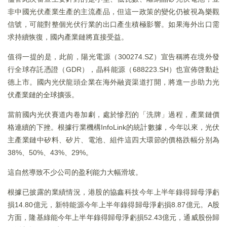
非中國光伏產業生產的主流產品，但這一政策的變化仍被視為樂觀
信號，可能對整個光伏行業的出口產生積極影響。如果海外出口需
求持續恢復，國内產業鏈將直接受益。
值得一提的是，此前，陽光電源（300274.SZ）宣告稱將在境外發
行全球存託憑證（GDR），晶科能源（688223.SH）也宣佈啓動赴
德上市。國内光伏龍頭企業在海外融資渠道打開，將進一步助力光
伏產業鏈的全球擴張。
當前國内光伏賽道内卷加劇，處於慘烈的「洗牌」過程，產業鏈價
格連續的下挫。根據行業機構InfoLink的統計數據，今年以來，光伏
主產業鏈中矽料、矽片、電池、組件這四大環節的價格跌幅分别為
38%、50%、43%、29%。
這自然導致不少公司的盈利能力大幅滑坡。
根據已披露的業績情況，港股的協鑫科技今年上半年錄得歸母淨虧
損14.80億元，新特能源今年上半年錄得歸母淨虧損8.87億元。A股
方面，隆基綠能今年上半年錄得歸母淨虧損52.43億元，通威股份歸