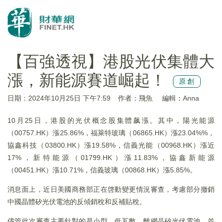
【百強透視】港股光伏集體大
漲，新能源賽道崛起！
原創
日期：2024年10月25日 下午7:59
作者：飛魚
編輯：Anna
10月25日，港股的光伏概念股集體飙漲。其中，陽光能源
（00757.HK）漲25.86%，福萊特玻璃（06865.HK）漲23.04%%，
協鑫科技（03800.HK）漲19.58%，信義光能（00968.HK）漲近
17%，新特能源（01799.HK）漲11.83%，協鑫新能源
（00451.HK）漲10.71%，信義玻璃（00868.HK）漲5.85%。
消息面上，近日美國商務部正在啓動變更情況審查，考慮部分撤銷
中國晶體矽光伏電池的反傾銷稅和反補貼稅。
儘管此次審查主要針對的是小型、低瓦數、離網晶矽光伏電池，並