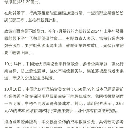
母淨虧損31.29億元。
在此背景下，行業落後產能正面臨加速出清。一些頭部企業也紛紛
調低開工率，並推行裁員計劃。
政策方面也是不斷發力。今年7月舉行的光伏行業2024年上半年發展
回顧與下半年形勢展望研討會上，有關負責人表示，當前行業内外
競爭激烈，要推動落後產能出清，鼓勵企業兼並重組，光伏行業需
要「輕裝上陣」。
10月14日，中國光伏行業協會舉行座談會，參會企業家就「強化行
業自律、防止惡性競爭、強化市場優勝劣汰、暢通落後產能退出渠
道」等深入交流並達成共識。
10月18日，中國光伏行業協會發文稱：0.68元/W的成本已經是當前
行業優秀企業在保證產品質量前提下的最低成本。我國招投標制度
一再明確，中標合同必須是高於成本。對此，華創證券表示，0.68
元/W的成本底線有望限制行業無序競爭，組件價格有望迎來拐點。
海通國際證券認為，本次協會公佈的成本數據公允，具備較高參考