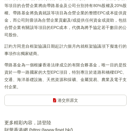
等項目的合營企業將由帶路基金及公司分別持有80%股權及20%股
權。帶路基金將負責就該等項目為合營企業的整體EPC成本提供資
金，而公司則毋須為合營企業貢獻及/或提供任何資金或資助，包括
合營企業有關該等項目的EPC成本，代價為將予協定若干數目的公
司股份。
訂約方同意自框架協議日期起計六個月內就框架協議項下擬進行的
事項作出獨家磋商。
帶路基金為一個根據香港法律成立的有限合夥基金，唯一目的是投
資於一帶一路國家的大型EPC項目，特別專注於道路和橋樑EPC、
交通、海洋基礎設施、天然資源和採礦、金屬貿易、農業及電子支
付企業。
港交所原文
更多精彩內容，請登陸
財華香港網 (
https://www.finet.hk/
)