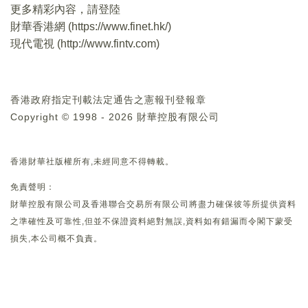
更多精彩內容，請登陸
財華香港網 (
https://www.finet.hk/
)
現代電視 (
http://www.fintv.com
)
香港政府指定刊載法定通告之憲報刊登報章
Copyright © 1998 - 2026 財華控股有限公司
香港財華社版權所有,未經同意不得轉載。
免責聲明：
財華控股有限公司及香港聯合交易所有限公司將盡力確保彼等所提供資料
之準確性及可靠性,但並不保證資料絕對無誤,資料如有錯漏而令閣下蒙受
損失,本公司概不負責。