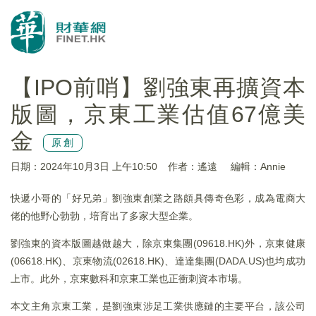
【IPO前哨】劉強東再擴資本
版圖，京東工業估值67億美
金
原創
日期：2024年10月3日 上午10:50
作者：遙遠
編輯：Annie
快遞小哥的「好兄弟」劉強東創業之路頗具傳奇色彩，成為電商大
佬的他野心勃勃，培育出了多家大型企業。
劉強東的資本版圖越做越大，除京東集團(09618.HK)外，京東健康
(06618.HK)、京東物流(02618.HK)、達達集團(DADA.US)也均成功
上市。此外，京東數科和京東工業也正衝刺資本市場。
本文主角京東工業，是劉強東涉足工業供應鏈的主要平台，該公司