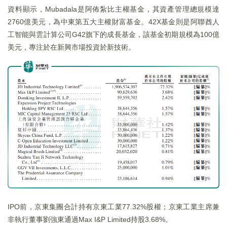
資料顯示，Mubadala是阿佈紮比主權基金，其資產管理總規模達
2760億美元，為中東第五大主權財富基金。42X基金則是阿聯酋人
工智能與雲計算公司G42旗下的成長基金，該基金初期規模為100億
美元，專注於在新興市場投資於新技術。
IPO前，京東集團合計持有京東工業77.32%股權；京東工業主席兼
非執行董事劉強東通過Max I&P Limited持股3.68%。