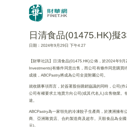
日清食品(01475.HK
日期：2024年9月29日 下午4:27
【財華社訊】日清食品(01475.HK)公佈，於2024年9
Investments)有條件同意出售，而公司有條件同意購買待
成後，ABCPastry將成為公司全資附屬公司。
就收購事項而言，於簽署股份購銷協議的同時，公司(作
公司有權要求土地賣方向公司(或其代名人)出售物業。物業位於澳洲
途。
ABCPastry為一家領先的冷凍餃子生產商，於澳洲擁
商、亞洲雜貨店、合約製造商及超市。天順食品為全國知名
元)。