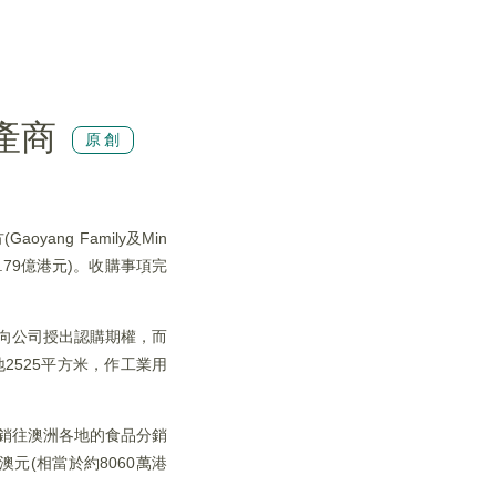
產商
原創
ang Family及Min
1.79億港元)。收購事項完
已向公司授出認購期權，而
佔地2525平方米，作工業用
，銷往澳洲各地的食品分銷
元(相當於約8060萬港