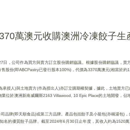
)擬3370萬澳元收購澳洲冷凍餃子生
月27日，公司作為買方與賣方訂立股份購銷協議。根據股份購銷協議，賣方(Gaoy
售股份(即ABCPastry已發行股本100%)，代價為3370萬澳元(相當於約
為承授人)與土地賣方(作為授出人)亦訂立購期權契據，據此，土地賣方
新南威爾斯2163 Villawood, 10 Epic Place的土地開發，
有公司品牌(即天順食品)或第三方品牌。產品包括餃子及小籠包(亦稱湯包)
的優質餃子品牌。截至2024年6月30日止年度，其收入約為1520萬澳