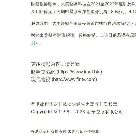
財務數據顯示，太美醫療科技在2021至2023年度以及截至
及1.32億元；同期歸屬股東淨虧損分别為4.80億元、4.13
股東方面，太美醫療的董事長兼首席執行官趙璐持股17.2
對於太美醫療財務解讀、業務結構、上市目的及潛在風
損
》。
更多精彩內容，請登陸
財華香港網 (
https://www.finet.hk/
)
現代電視 (
http://www.fintv.com
)
香港政府指定刊載法定通告之憲報刊登報章
Copyright © 1998 - 2026 財華控股有限公司
香港財華社版權所有,未經同意不得轉載。