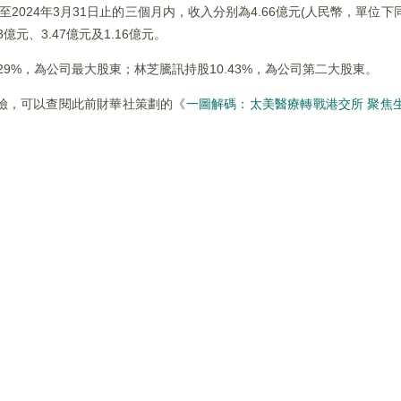
2024年3月31日止的三個月内，收入分别為4.66億元(人民幣，單位下同)、
億元、3.47億元及1.16億元。
9%，為公司最大股東；林芝騰訊持股10.43%，為公司第二大股東。
險，可以查閱此前財華社策劃的《
一圖解碼：太美醫療轉戰港交所 聚焦