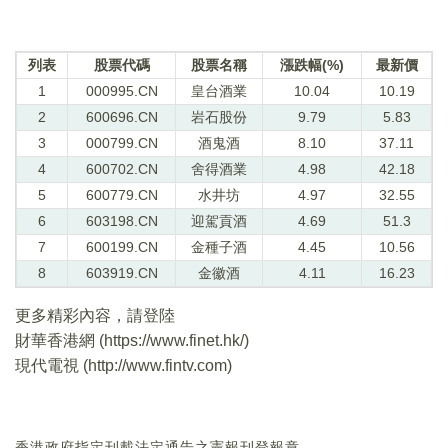
列表
股票代碼
股票名稱
漲跌幅(%)
最新價
1
000995.CN
皇台酒業
10.04
10.19
2
600696.CN
岩石股份
9.79
5.83
3
000799.CN
酒鬼酒
8.10
37.11
4
600702.CN
舍得酒業
4.98
42.18
5
600779.CN
水井坊
4.97
32.55
6
603198.CN
迎駕貢酒
4.69
51.3
7
600199.CN
金種子酒
4.45
10.56
8
603919.CN
金徽酒
4.11
16.23
更多精彩內容，請登陸
財華香港網 (
https://www.finet.hk/
)
現代電視 (
http://www.fintv.com
)
香港政府指定刊載法定通告之憲報刊登報章