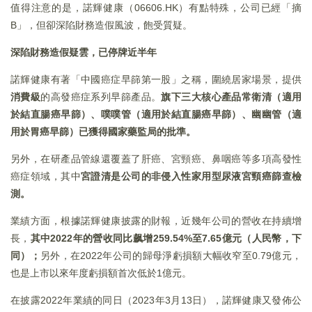
值得注意的是，諾輝健康（06606.HK）有點特殊，公司已經「摘
B」，但卻深陷財務造假風波，飽受質疑。
深陷財務造假疑雲，已停牌近半年
諾輝健康有著「中國癌症早篩第一股」之稱，圍繞居家場景，提供
消費級
的高發癌症系列早篩產品。
旗下三大核心產品常衛清（適用
於結直腸癌早篩）、噗噗管（適用於結直腸癌早篩）、幽幽管（適
用於胃癌早篩）已獲得國家藥監局的批準。
另外，在研產品管線還覆蓋了肝癌、宮頸癌、鼻咽癌等多項高發性
癌症領域，其中
宮證清是公司的非侵入性家用型尿液宮頸癌篩查檢
測。
業績方面，根據諾輝健康披露的財報，近幾年公司的營收在持續增
長，
其中
2022
年的營收同比飙增259.54%
至7.65
億元（人民幣，下
同）；
另外，在2022年公司的歸母淨虧損額大幅收窄至0.79億元，
也是上市以來年度虧損額首次低於1億元。
在披露2022年業績的同日（2023年3月13日），諾輝健康又發佈公