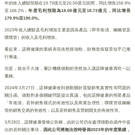
年的收入總額預期在19.79億元至20.50億元區間，同比增長158.9%
至168.2%；
年度毛利預期為
18.08
億元至18.73
億元，同比增長
179.9%
至190.0%
。
2023年收入總額及毛利增加主要是因為產品（即常衛清、幽幽管及
噗噗管）的收入及毛利增加。
看起來，諾輝健康的業績表現依然很強勁，財務造假疑雲似乎已漸
行漸遠。
但是，就在不久後，審計機構德勤的突然加入讓諾輝健康再吃一記
重錘。
2024年3月27日，諾輝健康收到德勤關於質疑銷售真實性等問題的
關注函。德勤對多個關鍵問題提出異議，包括諾輝健康的明星產品
「常衛清」若幹銷售模式的有效性以及商業合理性；噗噗管或幽幽
管的銷售交易的有效性；以及若幹銷售及營銷開支的有效性等。
3月28日，諾輝健康發佈公告稱，由於公司仍在處理德勤在函件中提
出的若幹關注事項，
因此公司將無法按時發佈
2023
年的年度業績，