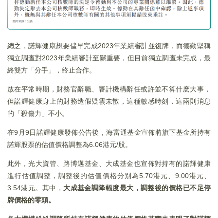
總之，諾輝健康想要儘早完成2023年業績審計並復牌，而德勤堅稱
獨立調查對2023年業績審計至關重要，但目前獨立調查未完成，最
終雙方「分手」，終止合作。
放在平常時期，財務官辭職、審計機構辭任或許並不算什麽大事，
但諾輝健康身上的財務造假疑雲未散，這種敏感時刻，這兩則消息
的「殺傷力」不小。
在9月9日諾輝健康發佈公告後，海富通基金宣佈將旗下基金所持有
諾輝股票的估值價格調整為6.06港元/股。
此外，光大資管、路博邁基金、大成基金也宣佈對持有的諾輝健康
進行估值調整，調整後的估值價格分别為5.70港元、9.00港元、
3.54港元。其中，
大成基金調降幅度最大，調整後的價格已不足停
牌價格的零頭。