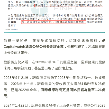
值得一提的是，在接受媒體採訪時，諾輝健康高層稱，
是
Capitalwatch
通過公關公司要訛詐企業，但被拒絕了，
才繼續在網
上分發前述報告。
從股價走勢來看，在2023年8月16日的巨震之後，諾輝健康的股價
未再出現明顯異動，甚至還出現了波段性上漲。
2023年9月21日，諾輝健康發佈了2023年中期業績報告。數據顯
示，2023年上半年，諾輝健康的營收再度大增264.58%至8.23億
元，已超2022年全年，
而歸母淨利潤更是同比扭虧為盈至
1.26
億
元。
2024年1月22日，諾輝健康又發佈了正面盈利警告，並稱公司2023