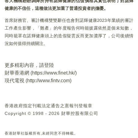
各大機構紛紛調降所持有諾輝健康的估值價格其實也表明了對諾輝
健康的不信任，這種做法更加重了普通投資者的擔憂。
首席財務官、審計機構雙雙辭任也會對諾輝健康2023年業績的審計
工作產生影響，「難產」的年度報告何時能披露依然是個未知數，
同時籠罩在諾輝健康頭上的造假疑雲反而更加濃厚了，公司後續情
況如何值得持續關注。
更多精彩內容，請登陸
財華香港網 (
https://www.finet.hk/
)
現代電視 (
http://www.fintv.com
)
香港政府指定刊載法定通告之憲報刊登報章
Copyright © 1998 - 2026 財華控股有限公司
香港財華社版權所有,未經同意不得轉載。