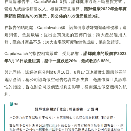
在這篇報告中，CapitalWatch直指，諾輝健康通過不斷壓貨方式，
營造九成虛假銷售收入。根據其善意推算，
諾輝健康
2022
年全年實
際銷售額僅為7695
萬元，與公佈的7.65
億元相差9
倍。
在報告的結尾處，Capitalwatch稱，諾輝健康涉嫌知識產權侵權；違
規銷售、惡意欺騙；提出匪夷所思的宣傳口號；誇大產品適用人
群，隱瞞其產品不足；誇大市場認可度和銷售成績，僞造業績等。
Capitalwatch的指控相當嚴重，受此影響，
諾輝健康的股價在
2023
年8
月16
日放量巨震，盤中一度跌超20%
，最終收跌6.88%
。
與此同時，諾輝健康分别於8月16日、8月17日連續做出回應並召開
電話會議，稱公司認為做空報告包含眾多失實、毫無依據且具誤導
性的指控，旨在對公司股價造成負面影響，從而滿足做空機構的私
利。