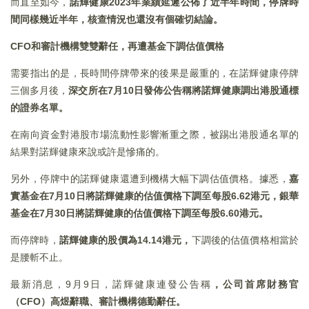
而直至如今，
諾輝健康
2023
年業績延遲公佈了近半年時間，停牌時
間同樣幾近半年，核查情況也還沒有個確切結論。
CFO
和審計機構雙雙辭任，再遭基金下調估值價格
需要指出的是，長時間停牌帶來的後果是嚴重的，在諾輝健康停牌
三個多月後，
深交所在
7
月10
日發佈公告稱將諾輝健康調出港股通標
的證券名單。‍‍
在南向資金對港股市場流動性影響漸重之際，被踢出港股通名單的
結果對諾輝健康來說或許是慘痛的。
另外，停牌中的諾輝健康還遭到機構大幅下調估值價格。據悉，
嘉
實基金在
7
月10
日將諾輝健康的估值價格下調至每股6.62
港元，銀華
基金在7
月30
日將諾輝健康的估值價格下調至每股6.60
港元。
而停牌時，
諾輝健康的股價為
14.14
港元，
下調後的估值價格相當於
是腰斬不止。
最新消息，9月9日，諾輝健康連發公告稱
，公司首席財務官
（
CFO
）高煜辭職、審計機構德勤辭任。