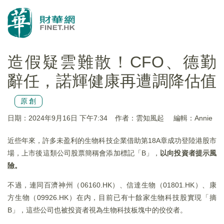
造假疑雲難散！CFO、德勤
辭任，諾輝健康再遭調降估值
原創
日期：2024年9月16日 下午7:34
作者：雲知風起
編輯：Annie
近些年來，許多未盈利的生物科技企業借助第18A章成功登陸港股市
場，上市後這類公司股票簡稱會添加標記「B」，
以向投資者提示風
險。
不過，連同百濟神州（06160.HK）、信達生物（01801.HK）、康
方生物（09926.HK）在内，目前已有十餘家生物科技股實現「摘
B」，這些公司也被投資者視為生物科技板塊中的佼佼者。