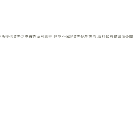
所提供資料之準確性及可靠性,但並不保證資料絕對無誤,資料如有錯漏而令閣