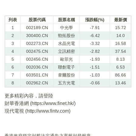
列表
股票代碼
股票名稱
漲跌幅(%)
最新價
1
002189.CN
中光學
-7.91
15.72
2
300400.CN
勁拓股份
-6.42
14.0
3
002273.CN
水晶光電
-3.32
16.58
4
002475.CN
立訊精密
-2.82
37.54
5
002456.CN
歐菲光
-1.93
8.13
6
002036.CN
聯創電子
-1.51
6.53
7
603501.CN
韋爾股份
-1.03
86.66
8
002962.CN
五方光電
-0.66
13.46
更多精彩內容，請登陸
財華香港網 (
https://www.finet.hk/
)
現代電視 (
http://www.fintv.com
)
香港政府指定刊載法定通告之憲報刊登報章