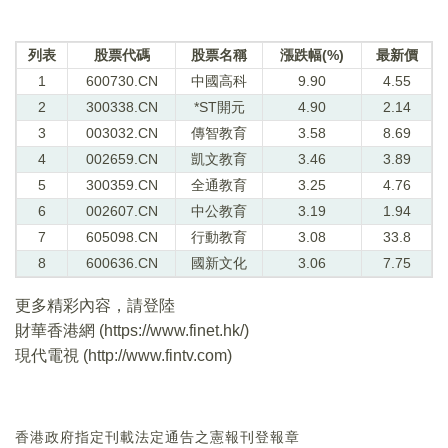
列表
股票代碼
股票名稱
漲跌幅(%)
最新價
1
600730.CN
中國高科
9.90
4.55
2
300338.CN
*ST開元
4.90
2.14
3
003032.CN
傳智教育
3.58
8.69
4
002659.CN
凱文教育
3.46
3.89
5
300359.CN
全通教育
3.25
4.76
6
002607.CN
中公教育
3.19
1.94
7
605098.CN
行動教育
3.08
33.8
8
600636.CN
國新文化
3.06
7.75
更多精彩內容，請登陸
財華香港網 (
https://www.finet.hk/
)
現代電視 (
http://www.fintv.com
)
香港政府指定刊載法定通告之憲報刊登報章