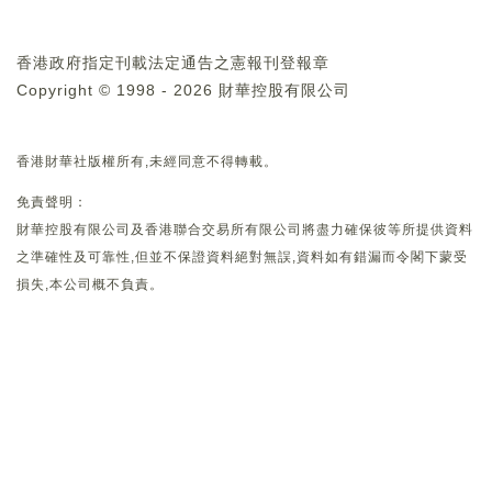
香港政府指定刊載法定通告之憲報刊登報章
Copyright © 1998 - 2026 財華控股有限公司
香港財華社版權所有,未經同意不得轉載。
免責聲明：
財華控股有限公司及香港聯合交易所有限公司將盡力確保彼等所提供資料
之準確性及可靠性,但並不保證資料絕對無誤,資料如有錯漏而令閣下蒙受
損失,本公司概不負責。