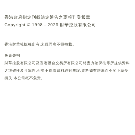
香港政府指定刊載法定通告之憲報刊登報章
Copyright © 1998 - 2026 財華控股有限公司
香港財華社版權所有,未經同意不得轉載。
免責聲明：
財華控股有限公司及香港聯合交易所有限公司將盡力確保彼等所提供資料
之準確性及可靠性,但並不保證資料絕對無誤,資料如有錯漏而令閣下蒙受
損失,本公司概不負責。