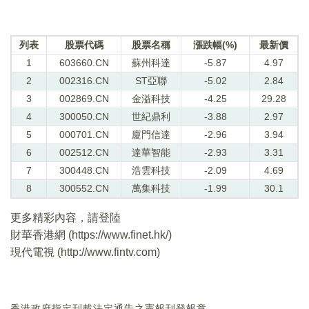
列表
股票代碼
股票名稱
漲跌幅(%)
最新價
1
603660.CN
蘇州科達
-5.87
4.97
2
002316.CN
ST亞聯
-5.02
2.84
3
002869.CN
金溢科技
-4.25
29.28
4
300050.CN
世紀鼎利
-3.88
2.97
5
000701.CN
廈門信達
-2.96
3.94
6
002512.CN
達華智能
-2.93
3.31
7
300448.CN
浩雲科技
-2.09
4.69
8
300552.CN
萬集科技
-1.99
30.1
更多精彩內容，請登陸
財華香港網 (
https://www.finet.hk/
)
現代電視 (
http://www.fintv.com
)
香港政府指定刊載法定通告之憲報刊登報章