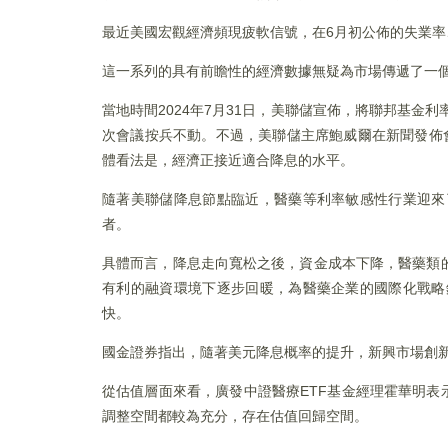
最近美國宏觀經濟頻現疲軟信號，在6月初公佈的失業率、
這一系列的具有前瞻性的經濟數據無疑為市場傳遞了一
當地時間2024年7月31日，美聯儲宣佈，將聯邦基金利
次會議按兵不動。不過，美聯儲主席鮑威爾在新聞發佈
體看法是，經濟正接近適合降息的水平。
隨著美聯儲降息節點臨近，醫藥等利率敏感性行業迎來
者。
具體而言，降息走向寬松之後，資金成本下降，醫藥類
有利的融資環境下逐步回暖，為醫藥企業的國際化戰略
快。
國金證券指出，隨著美元降息概率的提升，新興市場創
從估值層面來看，廣發中證醫療ETF基金經理霍華明表
調整空間都較為充分，存在估值回歸空間。