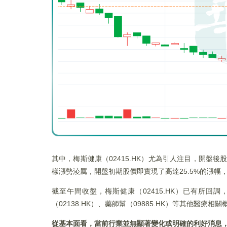
其中，梅斯健康（02415.HK）尤為引人注目，開盤後股
樣漲勢淩厲，開盤初期股價即實現了高達25.5%的漲幅，報
截至午間收盤，梅斯健康（02415.HK）已有所回調，
（02138.HK）、藥師幫（09885.HK）等其他醫療
從基本面看，當前行業並無顯著變化或明確的利好消息