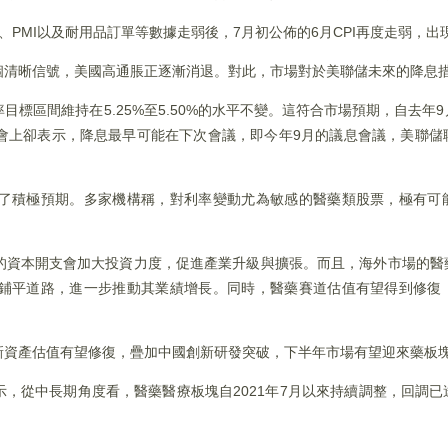
PMI以及耐用品訂單等數據走弱後，7月初公佈的6月CPI再度走弱，出
個清晰信號，美國高通脹正逐漸消退。對此，市場對於美聯儲未來的降息
率目標區間維持在5.25%至5.50%的水平不變。這符合市場預期，自去年
會上卻表示，降息最早可能在下次會議，即今年9月的議息會議，美聯儲
了積極預期。多家機構稱，對利率變動尤為敏感的醫藥類股票，極有可
的資本開支會加大投資力度，促進產業升級與擴張。而且，海外市場的醫
鋪平道路，進一步推動其業績增長。同時，醫藥賽道估值有望得到修復
新資產估值有望修復，疊加中國創新研發突破，下半年市場有望迎來藥板
示，從中長期角度看，醫藥醫療板塊自2021年7月以來持續調整，回調