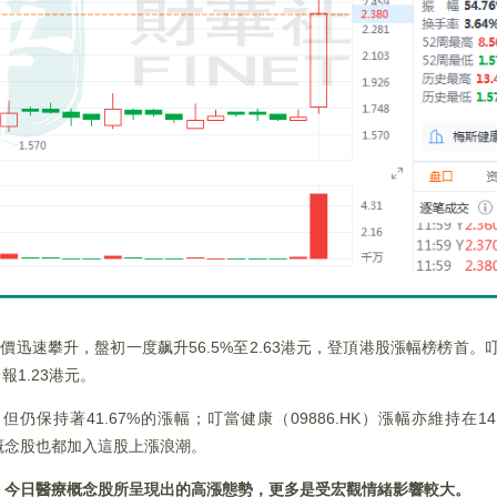
價迅速攀升，盤初一度飙升56.5%至2.63港元，登頂港股漲幅榜榜首。叮當
1.23港元。
但仍保持著41.67%的漲幅；叮當健康（09886.HK）漲幅亦維持在1
相關概念股也都加入這股上漲浪潮。
，今日醫療概念股所呈現出的高漲態勢，更多是受宏觀情緒影響較大。