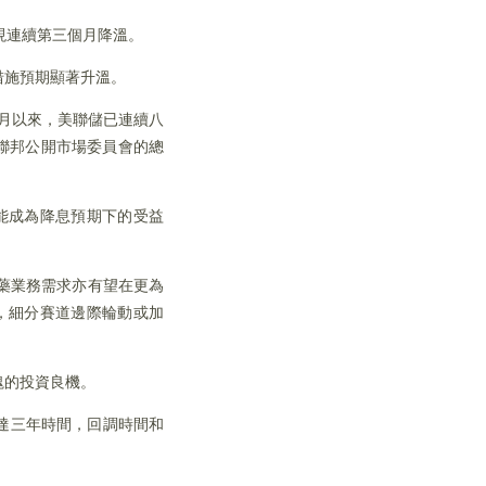
現連續第三個月降溫。
措施預期顯著升溫。
9月以來，美聯儲已連續八
聯邦公開市場委員會的總
能成為降息預期下的受益
藥業務需求亦有望在更為
，細分賽道邊際輪動或加
塊的投資良機。
已達三年時間，回調時間和