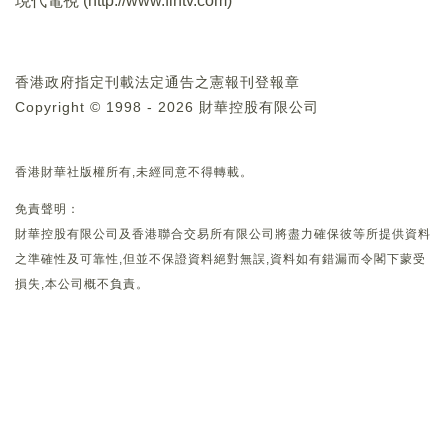
現代電視 (
http://www.fintv.com
)
香港政府指定刊載法定通告之憲報刊登報章
Copyright © 1998 - 2026 財華控股有限公司
香港財華社版權所有,未經同意不得轉載。
免責聲明：
財華控股有限公司及香港聯合交易所有限公司將盡力確保彼等所提供資料
之準確性及可靠性,但並不保證資料絕對無誤,資料如有錯漏而令閣下蒙受
損失,本公司概不負責。