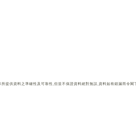
所提供資料之準確性及可靠性,但並不保證資料絕對無誤,資料如有錯漏而令閣