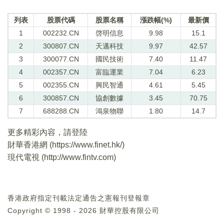
列表
股票代碼
股票名稱
漲跌幅(%)
最新價
1
002232.CN
啓明信息
9.98
15.1
2
300807.CN
天邁科技
9.97
42.57
3
300077.CN
國民技術
7.40
11.47
4
002357.CN
富臨運業
7.04
6.23
5
002355.CN
興民智通
4.61
5.45
6
300857.CN
協創數據
3.45
70.75
7
688288.CN
鴻泉物聯
1.80
14.7
更多精彩內容，請登陸
財華香港網 (
https://www.finet.hk/
)
現代電視 (
http://www.fintv.com
)
香港政府指定刊載法定通告之憲報刊登報章
Copyright © 1998 - 2026 財華控股有限公司