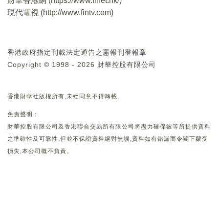
財華香港網 (
https://www.finet.hk/
)
現代電視 (
http://www.fintv.com
)
香港政府指定刊載法定通告之憲報刊登報章
Copyright © 1998 - 2026 財華控股有限公司
香港財華社版權所有,未經同意不得轉載。
免責聲明：
財華控股有限公司及香港聯合交易所有限公司將盡力確保彼等所提供資料
之準確性及可靠性,但並不保證資料絕對無誤,資料如有錯漏而令閣下蒙受
損失,本公司概不負責。