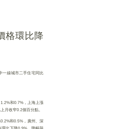
價格環比降
其中一線城市二手住宅同比
.2%和0.7%，上海上漲
上月收窄0.2個百分點。
2%和0.5%，廣州、深
環比下降0.9%，降幅與