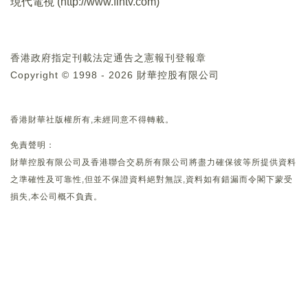
現代電視 (
http://www.fintv.com
)
香港政府指定刊載法定通告之憲報刊登報章
Copyright © 1998 - 2026 財華控股有限公司
香港財華社版權所有,未經同意不得轉載。
免責聲明：
財華控股有限公司及香港聯合交易所有限公司將盡力確保彼等所提供資料
之準確性及可靠性,但並不保證資料絕對無誤,資料如有錯漏而令閣下蒙受
損失,本公司概不負責。